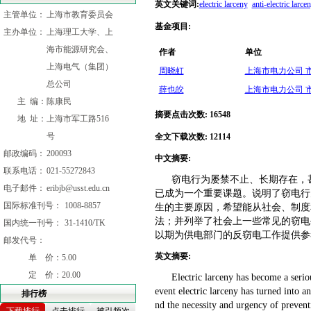
英文关键词
:
electric larceny
anti-electric larce
主管单位：
上海市教育委员会
基金项目
:
主办单位：
上海理工大学、上
海市能源研究会、
作者
单位
上海电气（集团）
周晓虹
上海市电力公司 市区
总公司
薛也皎
上海市电力公司 市区
主 编：
陈康民
摘要点击次数
:
16548
地 址：
上海市军工路516
号
全文下载次数
:
12114
邮政编码：
200093
中文摘要
:
联系电话：
021-55272843
窃电行为屡禁不止、长期存在，
电子邮件：
eribjb@usst.edu.cn
已成为一个重要课题。说明了窃电行
国际标准刊号：
1008-8857
生的主要原因，希望能从社会、制度
法；并列举了社会上一些常见的窃电
国内统一刊号：
31-1410/TK
以期为供电部门的反窃电工作提供参
邮发代号：
英文摘要
:
单 价：
5.00
定 价：
20.00
Electric larceny has become a serio
event electric larceny has turned into a
排行榜
nd the necessity and urgency of preven