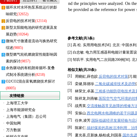
下载排行
点击排行
被引频次
nd the principles were analyzed. On the
循环水对水环热泵系统运行的影
be provided as the reference for power 
响研究
(32652)
反窃电的技术对策
(12114)
新型太阳能电池的研究进展及发
展趋势
(10264)
参考文献(共3条):
微纳尺寸微通道流动与换热研究
[1] 高 松. 实用用电技术[M]. 北京: 中国水利
综述
(9885)
[2] 白忠敏. 电力用互感器和电能计量装置设计选
微型燃气轮机燃烧室性能影响因
[3] 邹玑平. 实用电气二次回路200例[M]. 北京
素的探讨
(9857)
余热驱动的有机朗肯循环-复叠
相似文献(共20条):
式制冷系统㶲分析
(8218)
[1]
周晓虹,薛也皎.
反窃电的技术对策
[J].
O2/CO2混合富氧燃烧技术探讨
[2]
栾健,陈德珍.
二氧化碳减排技术及趋势
(8005)
[3]
林荣文,卓菡.
三相多功能防窃电技术及
友情链接
[4]
陈祥龙,刘燕敏.
医院空气空气环境的控
·
上海理工大学
[5]
战秀英.
交流接触器常见故障的维修方
·
上海市能源研究会
[6]
安振山.
西北电网水电调峰的若干问题
·
上海电气（集团）总公司
[7]
任奔,凌芳.
国际低碳经济发展经验与启
·
中国知网
[8]
陈家仁.
搞好煤炭的高效洁净利用，治
·
万方数据
[9]
夏光喜,庄新姝,杨柏成,刘国喜.
国外先
·
科技论文在线