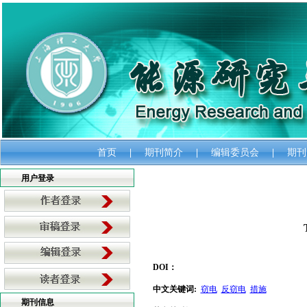
首页
|
期刊简介
|
编辑委员会
|
期刊
用户登录
DOI：
中文关键词
:
窃电
反窃电
措施
期刊信息