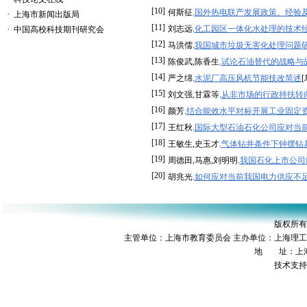
[10]
何斯征.
国外热电联产发展政策、经验
·
上海市新闻出版局
[11]
·
刘志远.
化工园区一体化水处理的技术
中国高校科技期刊研究会
[12]
马洪儒.
我国城市垃圾无害化处理问题
[13]
陈俊武,陈香生.
试论石油替代的战略与
[14]
严之绵.
水泥厂高压风机节能技改简述
[
[15]
刘文强,甘霖等.
从非市场的行政持扶转
[16]
颜芳.
结合能效水平对标开展工业固定
[17]
王红秋.
国际大型石油石化公司应对当
[18]
王敏生,史玉才.
气体钻井条件下钟摆钻
[19]
周德田,马惠,刘明明.
我国石化上市公司
[20]
胡兆光.
如何应对当前我国电力供应不
版权所有
主管单位：上海市教育委员会 主办单位：上海理
地 址：上海市
技术支持