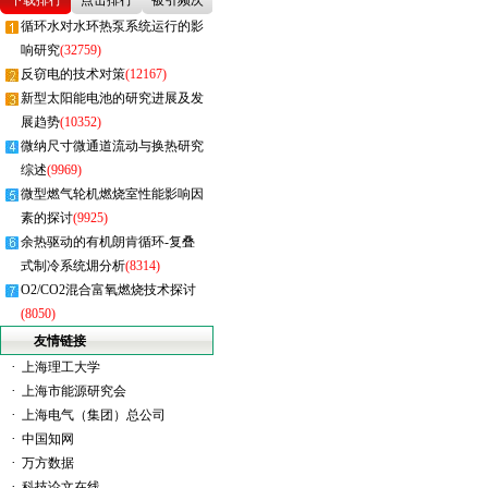
下载排行
点击排行
被引频次
循环水对水环热泵系统运行的影
响研究
(32759)
反窃电的技术对策
(12167)
新型太阳能电池的研究进展及发
展趋势
(10352)
微纳尺寸微通道流动与换热研究
综述
(9969)
微型燃气轮机燃烧室性能影响因
素的探讨
(9925)
余热驱动的有机朗肯循环-复叠
式制冷系统㶲分析
(8314)
O2/CO2混合富氧燃烧技术探讨
(8050)
友情链接
·
上海理工大学
·
上海市能源研究会
·
上海电气（集团）总公司
·
中国知网
·
万方数据
·
科技论文在线