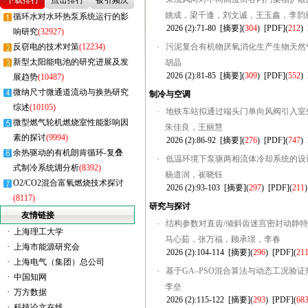
下载排行
点击排行
被引频次
姚成，梁千逢，刘文诚，王玉鑫，李韵
循环水对水环热泵系统运行的影
2026 (2):71-80
[摘要]
(
304
)
[PDF]
(
212
)
响研究
(32927)
反窃电的技术对策
(12234)
·
污泥复合有机物厌氧消化生产生物天然
新型太阳能电池的研究进展及发
胡晶
2026 (2):81-85
[摘要]
(
309
)
[PDF]
(
552
)
展趋势
(10487)
微纳尺寸微通道流动与换热研究
制冷与空调
综述
(10105)
·
地铁车站拟通过端头门单向风阀引入室
微型燃气轮机燃烧室性能影响因
朱佳良，王丽慧
素的探讨
(9994)
2026 (2):86-92
[摘要]
(
276
)
[PDF]
(
747
)
余热驱动的有机朗肯循环-复叠
·
低温环境下泵驱两相流体冷却系统的设
式制冷系统㶲分析
(8392)
杨道润，崔晓钰
O2/CO2混合富氧燃烧技术探讨
2026 (2):93-103
[摘要]
(
297
)
[PDF]
(
211
(8117)
研究与探讨
友情链接
·
结构参数对直齿/倾斜齿迷宫密封动静
·
上海理工大学
马心茹，张万福，顾承璟，李春
·
上海市能源研究会
2026 (2):104-114
[摘要]
(
296
)
[PDF]
(
21
·
上海电气（集团）总公司
·
基于GA–PSO混合算法与动态工况验
·
中国知网
李垒
·
万方数据
2026 (2):115-122
[摘要]
(
293
)
[PDF]
(
68
·
科技论文在线