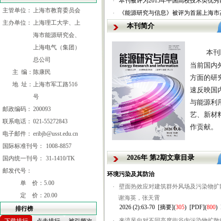
·
本刊被评为2015年中国高校技术类优秀
主管单位：
上海市教育委员会
·
《能源研究与信息》被评为首届上海市
主办单位：
上海理工大学、上
本刊简介
海市能源研究会、
上海电气（集团）
本刊
总公司
当前国内
主 编：
陈康民
方面的研
地 址：
上海市军工路516
速反映国
号
与能源利
邮政编码：
200093
艺、新材
联系电话：
021-55272843
作贡献。
电子邮件：
eribjb@usst.edu.cn
国际标准刊号：
1008-8857
2026年 第2期文章目录
国内统一刊号：
31-1410/TK
邮发代号：
环境污染及其防治
单 价：
5.00
·
壁面热效应对建筑群外风场及污染物扩
定 价：
20.00
谢海英，张天霄
2026 (2):63-70
[摘要]
(
305
)
[PDF]
(
800
)
排行榜
·
来流风向对不同高度街谷内污染物扩散